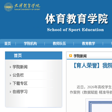
|
|
|
|
首页
学院机构
教师队伍
教育教学
首页
学院新闻
【育人荣誉】我
学院新闻
公告栏
下载专区
近日，2026年高校
在线学习
作案例《数据赋能·精准导